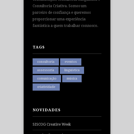
Consultoria Criativa. Somos um
parceiro de confiança e queremos
proporcionar uma experiência
fantástica a quem trabalhar connosco.
TAGS
consultoria
eventos
assessoria
linguística
comunicação
música
criatividade
NOVIDADES
SISCOG Creative Week