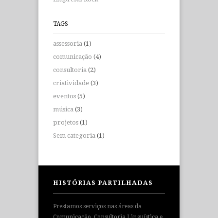
TAGS
assessoria
(1)
comunicação
(4)
consultoria
(2)
criatividade
(3)
eventos
(5)
música
(3)
projetos
(1)
Sem categoria
(1)
HISTÓRIAS PARTILHADAS
Prestamos serviços nas áreas da
Comunicação, Consultoria Linguística e