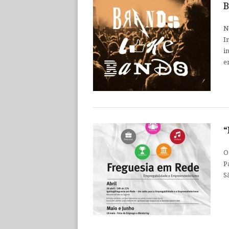
B
N
I
i
e
“
O
P
S