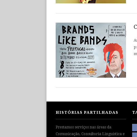
C
A
p
m
HISTÓRIAS PARTILHADAS
T
Prestamos serviços nas áreas da
Comunicação, Consultoria Linguística e