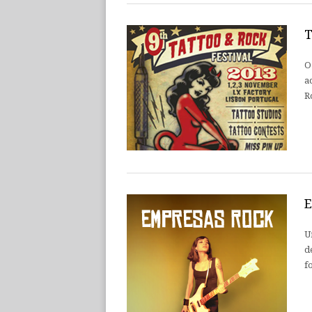
T
O
a
R
E
U
d
f