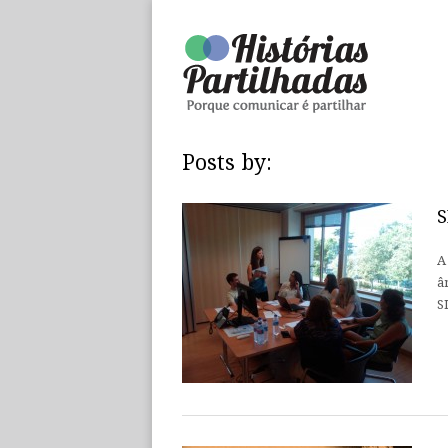
Posts by:
S
A
â
S