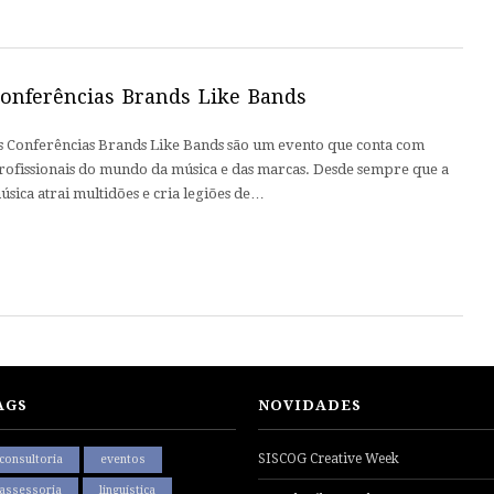
onferências Brands Like Bands
s Conferências Brands Like Bands são um evento que conta com
rofissionais do mundo da música e das marcas. Desde sempre que a
úsica atrai multidões e cria legiões de…
AGS
NOVIDADES
SISCOG Creative Week
consultoria
eventos
assessoria
linguística